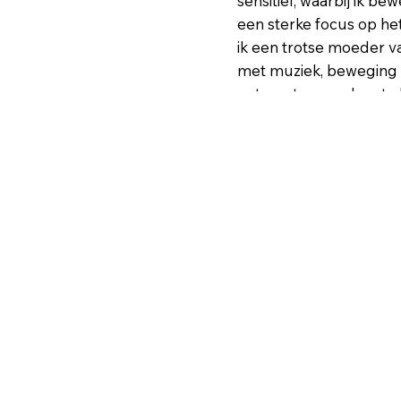
sensitief, waarbij ik 
een sterke focus op h
ik een trotse moeder v
met muziek, beweging e
ontmoeten, van hen te 
eerlijke gesprekken ku
Neem 
contact met 