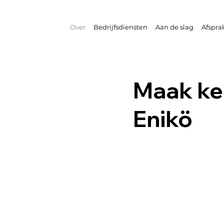
Over
Bedrijfsdiensten
Aan de slag
Afspra
Maak ke
Enikö